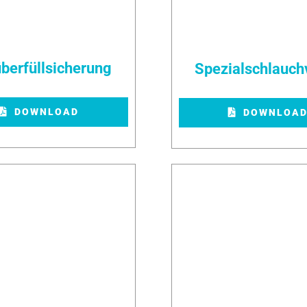
überfüllsicherung
Spezialschlauchv
DOWNLOAD
DOWNLOA