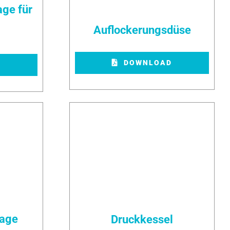
age für
Auflockerungsdüse
DOWNLOAD
D
lage
Druckkessel